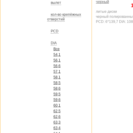
вылет
литые диски
кол-во крепёжных
черный полированны
отверстий
PCD: 6*139,7 DIA: 108
PCD
DIA
Все
54,1
56,1
56,6
57,1
58,1
58,5
58,6
59,5
59,6
60,1
62,5
62,6
63,3
63,4