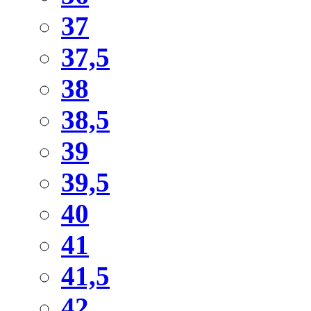
37
37,5
38
38,5
39
39,5
40
41
41,5
42