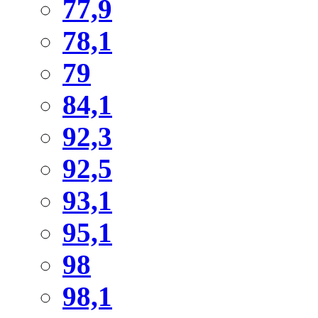
77,9
78,1
79
84,1
92,3
92,5
93,1
95,1
98
98,1