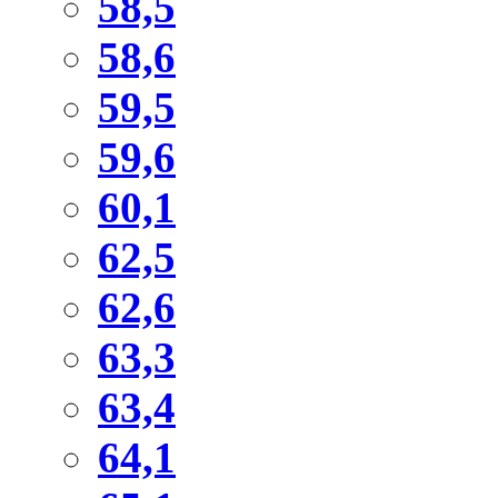
58,5
58,6
59,5
59,6
60,1
62,5
62,6
63,3
63,4
64,1