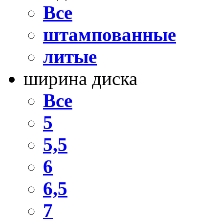
Все
штампованные
литые
ширина диска
Все
5
5,5
6
6,5
7