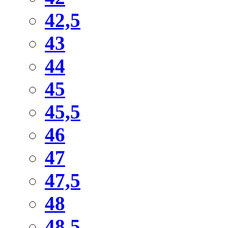
42,5
43
44
45
45,5
46
47
47,5
48
48,5