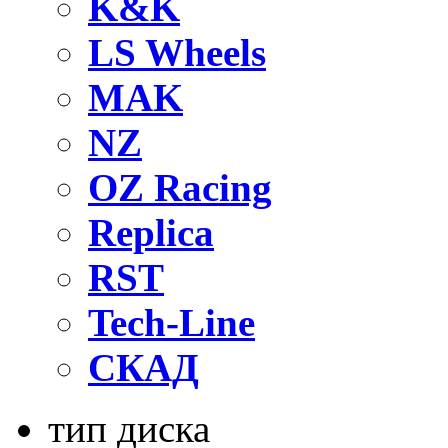
K&K
LS Wheels
MAK
NZ
OZ Raсing
Replica
RST
Tech-Line
СКАД
тип диска