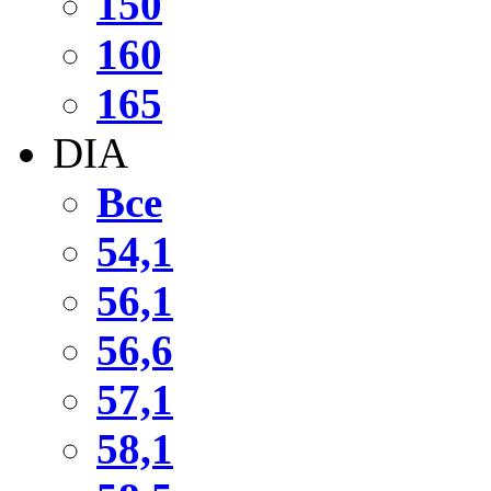
150
160
165
DIA
Все
54,1
56,1
56,6
57,1
58,1