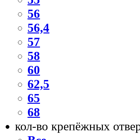
56
56,4
57
58
60
62,5
65
68
кол-во крепёжных отве